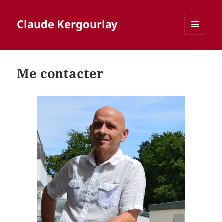
Claude Kergourlay
MENU
ET
WIDGETS
Me contacter